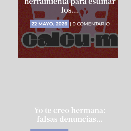
herramienta para estimar
los…
22 MAYO, 2026
| 0 COMENTARIO
Yo te creo hermana:
falsas denuncias…