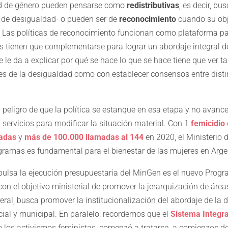
ad de género pueden pensarse como
redistributivas
, es decir, bu
s de desigualdad- o pueden ser de
reconocimiento
cuando su obje
es. Las políticas de reconocimiento funcionan como plataforma p
as tienen que complementarse para lograr un abordaje integral d
se le da a explicar por qué se hace lo que se hace tiene que ver 
les de la desigualdad como con establecer consensos entre disti
l peligro de que la política se estanque en esa etapa y no avan
servicios para modificar la situación material. Con 1
femicidio
adas
y
más de 100.000 llamadas al 144
en 2020, el Ministerio 
gramas es fundamental para el bienestar de las mujeres en Arge
ulsa la ejecución presupuestaria del MinGen es el nuevo Prog
con el objetivo ministerial de promover la jerarquización de área
deral, busca promover la institucionalización del abordaje de la
cial y municipal. En paralelo, recordemos que el
Sistema Integr
 los activismos feministas, comenzó a tratarse a comienzos d