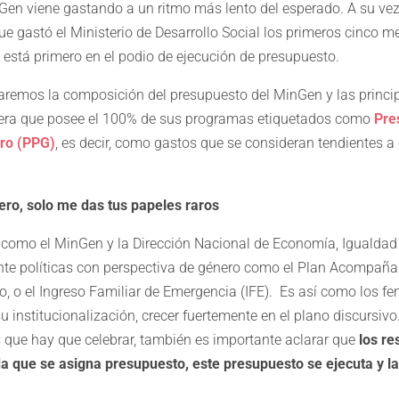
nGen viene gastando a un ritmo más lento del esperado. A su ve
e gastó el Ministerio de Desarrollo Social los primeros cinco m
e está primero en el podio de ejecución de presupuesto.
saremos la composición del presupuesto del MinGen y las princi
rtera que posee el 100% de sus programas etiquetados como
Pre
ro (PPG)
, es decir, como gastos que se consideran tendientes a
ero, solo me das tus papeles raros
 como el MinGen y la Dirección Nacional de Economía, Igualdad
nte políticas con perspectiva de género como el Plan Acompañar
ro, o el Ingreso Familiar de Emergencia (IFE). Es así como los 
su institucionalización, crecer fuertemente en el plano discursivo
 que hay que celebrar, también es importante aclarar que
los re
a que se asigna presupuesto, este presupuesto se ejecuta y l