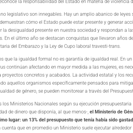
 reconoce la responsabilidad del Estado en materia de violencia 
ano legislativo son innegables. Hay un amplio abanico de leyes
demuestran cómo el Estado puede estar presente y generar acc
r la desigualdad presente en nuestra sociedad y respondan a 
es. En el último año se destacan conquistas que llevaron años d
taria del Embarazo y la Ley de Cupo laboral travesti-trans.
 que la igualdad formal no es garantía de igualdad real. En un
virus continúan afectando en mayor medida a las mujeres, es nec
a proyectos concretos y acabados. La actividad estatal y los re
yendo aquellos organismos específicamente pensados para mitigar
gualdad de género, se pueden monitorear a través del Presupues
 los Ministerios Nacionales según su ejecución presupuestaria
idad de dinero que disponía, al que menos-,
el Ministerio de Gén
timo lugar: un 13% del presupuesto que tenía había sido gast
n cuenta que en promedio un Ministerio suele ejecutar alrededor