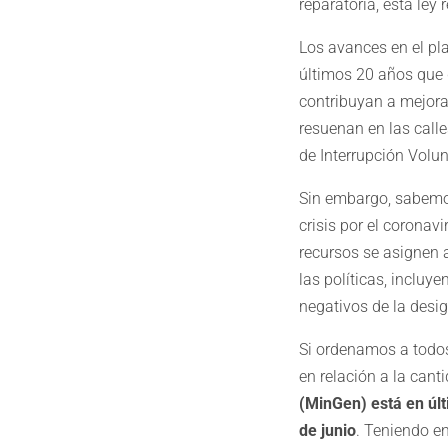
reparatoria, esta ley
Los avances en el pl
últimos 20 años que 
contribuyan a mejora
resuenan en las call
de Interrupción Volun
Sin embargo, sabemos
crisis por el corona
recursos se asignen 
las políticas, inclu
negativos de la desi
Si ordenamos a todos
en relación a la cant
(MinGen) está en úl
de junio
. Teniendo e