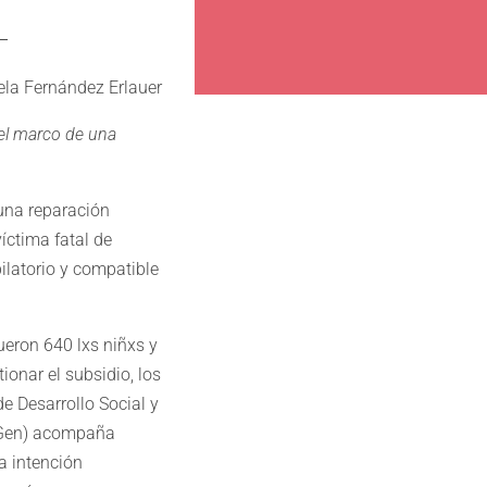
ela Fernández Erlauer
 el marco de una
 una reparación
íctima fatal de
ilatorio y compatible
ueron 640 lxs niñxs y
onar el subsidio, los
e Desarrollo Social y
inGen) acompaña
a intención