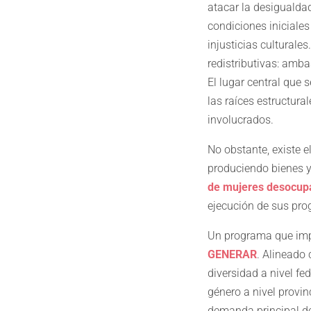
atacar la desiguald
condiciones iniciale
injusticias cultural
redistributivas: amb
El lugar central que 
las raíces estructura
involucrados.
No obstante, existe e
produciendo bienes y 
de mujeres desocup
ejecución de sus pro
Un programa que imp
GENERAR
. Alineado 
diversidad a nivel fe
género a nivel provin
demanda principal de