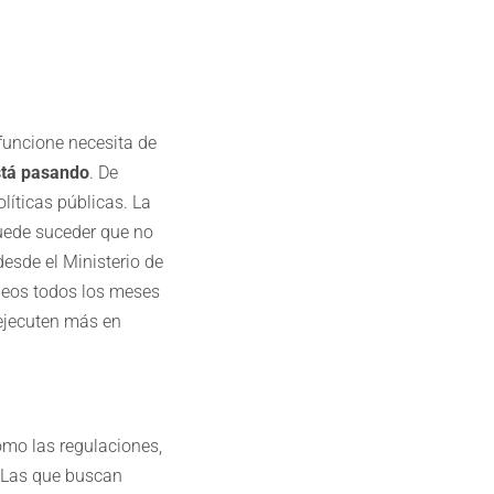
funcione necesita de
stá pasando
. De
líticas públicas. La
uede suceder que no
esde el Ministerio de
neos todos los meses
 ejecuten más en
omo las regulaciones,
. Las que buscan