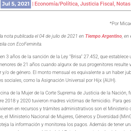
Jul 5, 2021
|
Economía/Política
,
Justicia Fiscal
,
Notas
*Por Mica
la nota publicada el 04 de julio de 2021 en
Tiempo Argentino
, en
lia con EcoFeminita.
len 3 años de la sanción de la Ley “Brisa” 27.452, que establece
enores de 21 años cuando algunx de sus progenitores resulte v
ar y/o de género. El monto mensual es equivalente a un haber jub
es sociales, como la Asignación Universal por Hijx (AUH).
cina de la Mujer de la Corte Suprema de Justicia de la Nación, f
e 2018 y 2020 tuvieron madres víctimas de femicidio. Para gesti
ienen en recursos y trámites administrativos son el Ministerio d
te, el Ministerio Nacional de Mujeres, Géneros y Diversidad (M
coteja la información y monitorea los pagos. Además de tener un