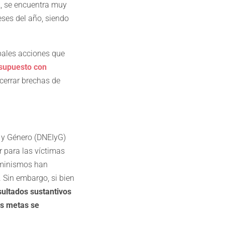
z, se encuentra muy
eses del año, siendo
pales acciones que
supuesto con
 cerrar brechas de
 y Género (DNEIyG)
 para las víctimas
feminismos han
. Sin embargo, si bien
sultados sustantivos
as metas se