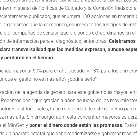
nterministerial de Políticas de Cuidado y la Comisión Redactora
ecientemente publicado, que enumera 100 acciones en materia 
s organismos que la componen, enumera todos los tipos de ins
ipio: campañas de sensibilización, bonos extraordinarios en el
n de información para el diagnóstico, entre otras.
Celebramos l
a clara transversalidad que las medidas expresan, aunque esp
 y perduren en el tiempo.
enas mayor al 50% para el año pasado, y 13% para los primero
r qué el gasto no es más alto? ¿podría serlo?
uización de la agenda de género para este gobierno es mayor e
. Podemos decir que gracias a años de lucha de los movimientos
 actores institucionales, la permeabilidad de este gobierno para r
 más alta. Sin embargo, aún resta concentrar mayores esfuerz
a el MinGen y
poner el dinero donde están las promesas
. Esto
todo un aparato estatal que debe modernizarse y gobernar más e