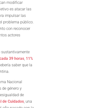
scan modificar
tivo es atacar las
ara impulsar las
el problema público.
tanto con reconocer
ntos actores
ce sustantivamente
 cada 39 horas
,
11%
debería saber que la
ntina.
rama Nacional
s de género y
 desigualdad de
al de Cuidados
, una
el año pasado con la