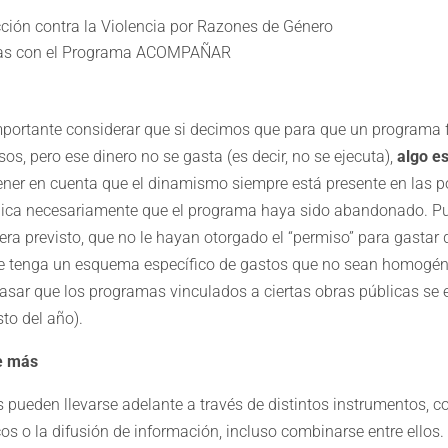
ción contra la Violencia por Razones de Género
das con el Programa ACOMPAÑAR
importante considerar que si decimos que para que un programa 
sos, pero ese dinero no se gasta (es decir, no se ejecuta),
algo e
ener en cuenta que el dinamismo siempre está presente en las po
lica necesariamente que el programa haya sido abandonado. P
a previsto, que no le hayan otorgado el “permiso” para gastar d
ue tenga un esquema específico de gastos que no sean homogé
asar que los programas vinculados a ciertas obras públicas se
sto del año).
e más
s pueden llevarse adelante a través de distintos instrumentos, c
s o la difusión de información, incluso combinarse entre ellos