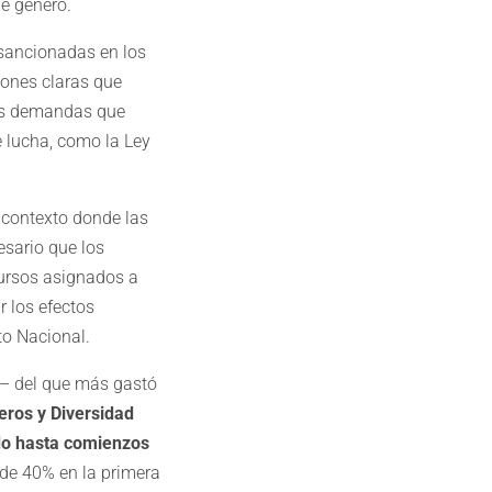
de género.
 sancionadas en los
iones claras que
las demandas que
e lucha, como la Ley
 contexto donde las
esario que los
cursos asignados a
 los efectos
to Nacional.
 – del que más gastó
eros y Diversidad
ado hasta comienzos
 de 40% en la primera