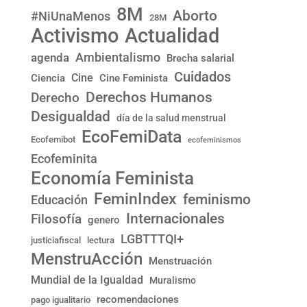
8M
Aborto
#NiUnaMenos
28M
Activismo
Actualidad
Ambientalismo
agenda
Brecha salarial
Cuidados
Cine
Ciencia
Cine Feminista
Derechos Humanos
Derecho
Desigualdad
día de la salud menstrual
EcoFemiData
Ecofemibot
ecofeminismos
Ecofeminita
Economía Feminista
FeminIndex
feminismo
Educación
Internacionales
Filosofía
genero
LGBTTTQI+
justiciafiscal
lectura
MenstruAcción
Menstruación
Mundial de la Igualdad
Muralismo
recomendaciones
pago igualitario