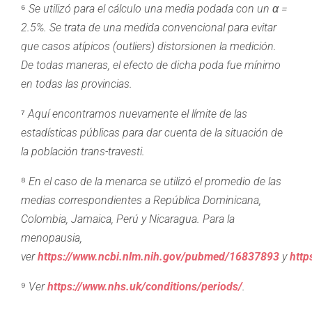
⁶
Se utilizó para el cálculo una media podada con un α =
2.5%. Se trata de una medida convencional para evitar
que casos atípicos (outliers) distorsionen la medición.
De todas maneras, el efecto de dicha poda fue mínimo
en todas las provincias.
⁷
Aquí encontramos nuevamente el límite de las
estadísticas públicas para dar cuenta de la situación de
la población trans-travesti.
⁸
En el caso de la menarca se utilizó el promedio de las
medias correspondientes a República Dominicana,
Colombia, Jamaica, Perú y Nicaragua. Para la
menopausia,
ver
https://www.ncbi.nlm.nih.gov/pubmed/16837893
y
http
⁹
Ver
https://www.nhs.uk/conditions/periods/
.