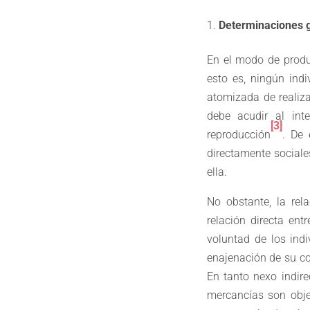
Determinaciones ge
En el modo de produc
esto es, ningún ind
atomizada de realiza
debe acudir al int
[3]
reproducción
. De 
directamente sociale
ella.
No obstante, la rel
relación directa ent
voluntad de los ind
enajenación de su co
En tanto nexo indirec
mercancías son obje