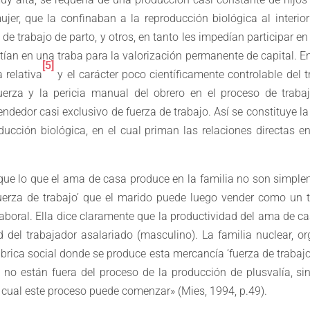
ujer, que la confinaban a la reproducción biológica al interior
e trabajo de parto, y otros, en tanto les impedían participar e
tían en una traba para la valorización permanente de capital. E
[5]
a relativa
y el carácter poco científicamente controlable del t
fuerza y la pericia manual del obrero en el proceso de traba
dedor casi exclusivo de fuerza de trabajo. Así se constituye l
oducción biológica, en el cual priman las relaciones directas e
que lo que el ama de casa produce en la familia no son simple
fuerza de trabajo’ que el marido puede luego vender como un t
 laboral. Ella dice claramente que la productividad del ama de c
d del trabajador asalariado (masculino). La familia nuclear, o
fábrica social donde se produce esta mercancía ‘fuerza de trabajo’
 no están fuera del proceso de la producción de plusvalía, si
cual este proceso puede comenzar» (Mies, 1994, p.49).