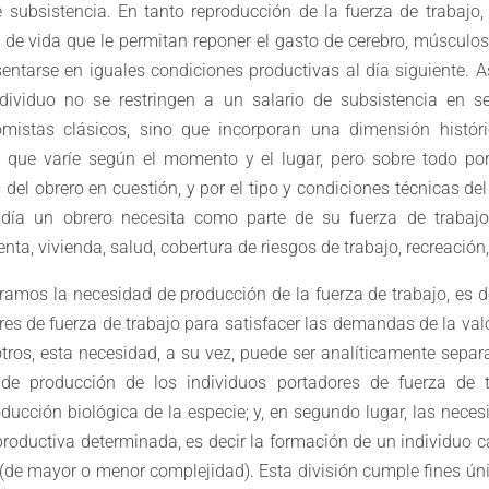
subsistencia. En tanto reproducción de la fuerza de trabajo, 
de vida que le permitan reponer el gasto de cerebro, músculos, e
sentarse en iguales condiciones productivas al día siguiente. As
ndividuo no se restringen a un salario de subsistencia en se
istas clásicos, sino que incorporan una dimensión históric
 que varíe según el momento y el lugar, pero sobre todo por 
 del obrero en cuestión, y por el tipo y condiciones técnicas del
 día un obrero necesita como parte de su fuerza de trabajo
nta, vivienda, salud, cobertura de riesgos de trabajo, recreación,
tramos la necesidad de producción de la fuerza de trabajo, es de
es de fuerza de trabajo para satisfacer las demandas de la va
otros, esta necesidad, a su vez, puede ser analíticamente separ
 de producción de los individuos portadores de fuerza de tr
ducción biológica de la especie; y, en segundo lugar, las nece
productiva determinada, es decir la formación de un individuo 
(de mayor o menor complejidad). Esta división cumple fines ún