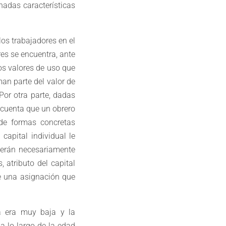
nadas características
los trabajadores en el
es se encuentra, ante
los valores de uso que
an parte del valor de
 Por otra parte, dadas
n cuenta que un obrero
de formas concretas
capital individual le
serán necesariamente
 atributo del capital
de una asignación que
a era muy baja y la
a lo largo de la edad