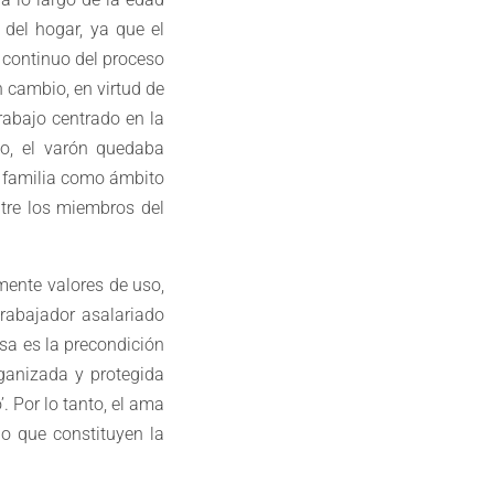
 del hogar, ya que el
n continuo del proceso
n cambio, en virtud de
rabajo centrado en la
jo, el varón quedaba
a familia como ámbito
ntre los miembros del
mente valores de uso,
rabajador asalariado
asa es la precondición
rganizada y protegida
. Por lo tanto, el ama
no que constituyen la