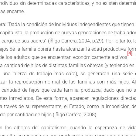
individuo sin determinadas características, y no existen determi
las encarne.
era: “Dada la condición de individuos independientes que tienen 
apitalista, la producción de nuevas generaciones de trabajador
cargo de sus padres” (Iñigo Carrera, 2004, p.29). Por lo tanto, 
ijos de la familia obrera hasta alcanzar la edad productiva form
[4]
o de los adultos que se encuentran económicamente activos
.
 la cantidad de hijos de distintas familias obreras (y teniendo e
e una fuerza de trabajo más cara), se generarán una serie 
zar la reproducción normal de las familias con más hijos. Al 
 la cantidad de hijos que cada familia produzca, dado que no 
tes inmediatos. De esta forma, aparecen regulaciones directas,
 a través de su representante, el Estado, como la imposición 
do por cantidad de hijos (Iñigo Carrera, 2008).
n los albores del capitalismo, cuando la esperanza de vid
muy alta, se requería de una producción casi constante de hijos 