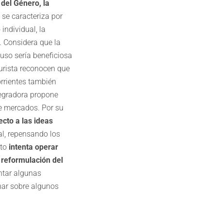
del Género, la
 se caracteriza por
individual, la
. Considera que la
uso sería beneficiosa
urista reconocen que
orrientes también
tegradora propone
e mercados. Por su
cto a las ideas
ral, repensando los
nto
intenta operar
y reformulación del
entar algunas
nar sobre algunos