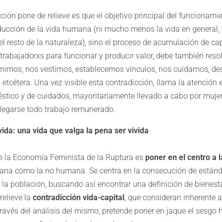
ción pone de relieve es que el objetivo principal del funcionami
oducción de la vida humana (ni mucho menos la vida en general,
el resto de la naturaleza), sino el proceso de acumulación de ca
 trabajadorxs para funcionar y producir valor, debe también reso
mos, nos vestimos, establecemos vínculos, nos cuidamos, d
etcétera. Una vez visible esta contradicción, llama la atención el
éstico y de cuidados, mayoritariamente llevado a cabo por mujer
legarse todo trabajo remunerado.
vida: una vida que valga la pena ser vivida
de la Economía Feminista de la Ruptura es
poner en el centro a l
mana como la no humana. Se centra en la consecución de estánd
 la población, buscando así encontrar una definición de bienest
relieve la
contradicción vida-capital
, que consideran inherente a
 través del análisis del mismo, pretende poner en jaque el sesgo 