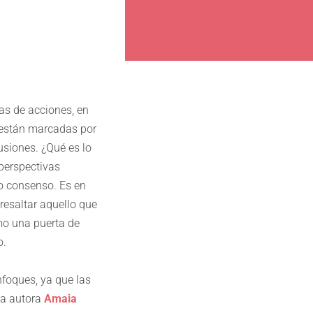
as de acciones, en
 están marcadas por
usiones. ¿Qué es lo
perspectivas
o consenso. Es en
resaltar aquello que
mo una puerta de
o.
nfoques, ya que las
La autora
Amaia