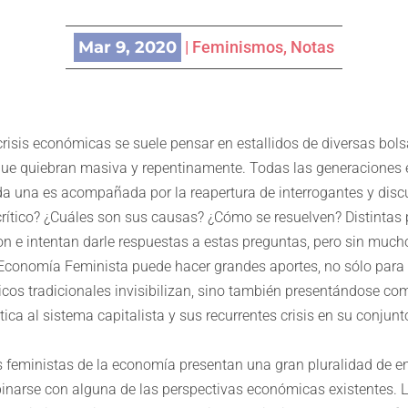
Mar 9, 2020
|
Feminismos
,
Notas
risis económicas se suele pensar en estallidos de diversas bols
ue quiebran masiva y repentinamente. Todas las generaciones
ada una es acompañada por la reapertura de interrogantes y disc
crítico? ¿Cuáles son sus causas? ¿Cómo se resuelven? Distintas 
n e intentan darle respuestas a estas preguntas, pero sin much
 Economía Feminista puede hacer grandes aportes, no sólo para 
os tradicionales invisibilizan, sino también presentándose co
tica al sistema capitalista y sus recurrentes crisis en su conjunt
s feministas de la economía presentan una gran pluralidad de e
narse con alguna de las perspectivas económicas existentes. 