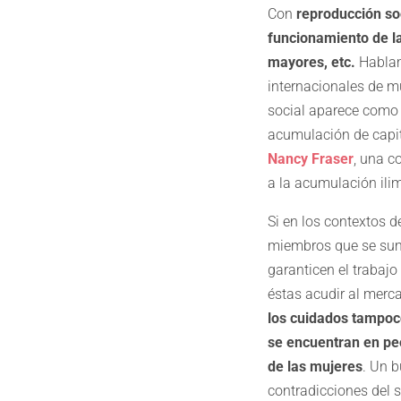
Con
reproducción so
funcionamiento de la 
mayores, etc.
Hablam
internacionales de mu
social aparece com
acumulación de capita
Nancy Fraser
, una c
a la acumulación ilim
Si en los contextos d
miembros que se sum
garanticen el trabaj
éstas acudir al merc
los cuidados tampoco
se encuentran en pe
de las mujeres
. Un b
contradicciones del 