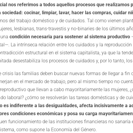
cial nos referimos a todos aquellos procesos que realizamos p
sociedad: cocinar, limpiar, lavar, hacer las compras, cuidar ni
os del trabajo doméstico y de cuidados. Tal como vienen plan
jeres, lesbianas, trans-travestis y no-binaries de los últimos añ
o una
condición necesaria para sostener al sistema productivo
—
l—. La intrínseca relación entre los cuidados y la reproducción
ontradicción estructural en el sistema capitalista, ya que la tend
itada desestabiliza los procesos de cuidados y, por lo tanto, los
e crisis las familias deben buscar nuevas formas de llegar a fi
erjan en el mercado de trabajo, pero al mismo tiempo no cuen
o reproductivo que llevan a cabo mayoritariamente las mujeres,
ado laboral? ¿cómo se resolverán las tareas domésticas y de c
 es indiferente a las desigualdades, afecta incisivamente a 
ores condiciones económicas y posa su carga mayoritariament
uen funcionamiento de las instituciones financieras no sanaría 
sistema, como supone la Economía del Género.