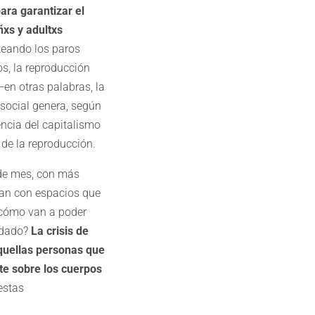
ara garantizar el
ñxs y adultxs
teando los paros
os, la reproducción
en otras palabras, la
 social genera, según
encia del capitalismo
 de la reproducción.
n de mes, con más
tan con espacios que
 ¿cómo van a poder
uidado?
La crisis de
aquellas personas que
e sobre los cuerpos
estas