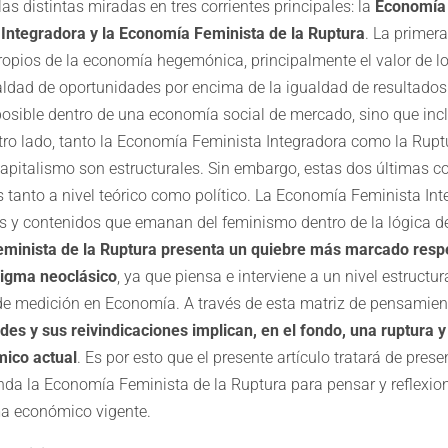
las distintas miradas en tres corrientes principales: la
Economía 
Integradora y la Economía Feminista de la Ruptura
. La primera
ropios de la economía hegemónica, principalmente el valor de lo 
ualdad de oportunidades por encima de la igualdad de resultados
posible dentro de una economía social de mercado, sino que incl
tro lado, tanto la Economía Feminista Integradora como la Rupt
capitalismo son estructurales. Sin embargo, estas dos últimas c
s tanto a nivel teórico como político. La Economía Feminista In
os y contenidos que emanan del feminismo dentro de la lógica d
minista de la Ruptura presenta un quiebre más marcado respe
igma neoclásico
, ya que piensa e interviene a un nivel estructu
de medición en Economía. A través de esta matriz de pensamie
des y sus reivindicaciones implican, en el fondo, una ruptura 
ico actual
. Es por esto que el presente artículo tratará de pres
nda la Economía Feminista de la Ruptura para pensar y reflexio
ma económico vigente.