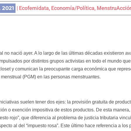
, 2021
|
Ecofemidata
,
Economía/Política
,
MenstruAcció
l no nació ayer. A lo largo de las últimas décadas existieron a
l impulsados por distintos grupos activistas en todo el mundo q
closet y comunican la preocupante carga económica que represe
n menstrual (PGM) en las personas menstruantes.
niciativas suelen tener dos ejes: la provisión gratuita de product
ción o exención impositiva de estos productos. De esta maner
sto rojo”, que diferencia al problema de justicia tributaria vincu
ecto al del “impuesto rosa”. Este último hace referencia a los p