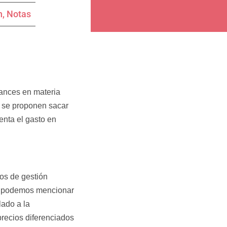
n
,
Notas
vances en materia
ue se proponen sacar
nta el gasto en
os de gestión
a, podemos mencionar
lado a la
recios diferenciados