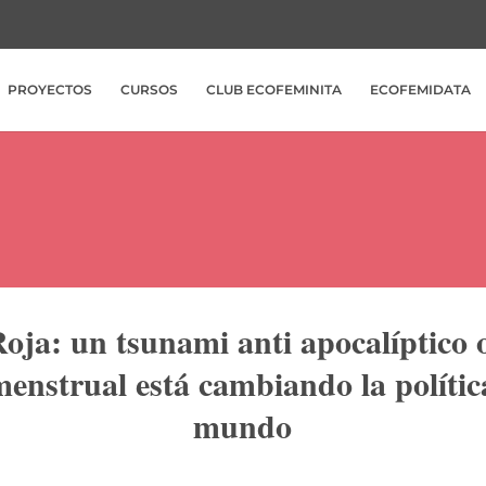
PROYECTOS
CURSOS
CLUB ECOFEMINITA
ECOFEMIDATA
 Roja: un tsunami anti apocalí
activismo menstrual está cam
política en todo el mundo