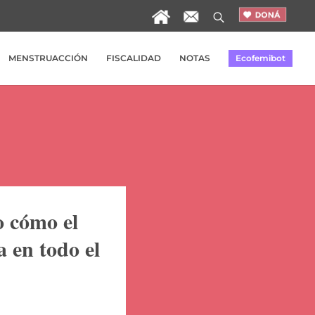
MENSTRUACCIÓN
FISCALIDAD
NOTAS
Ecofemibot
ptico o
biando la