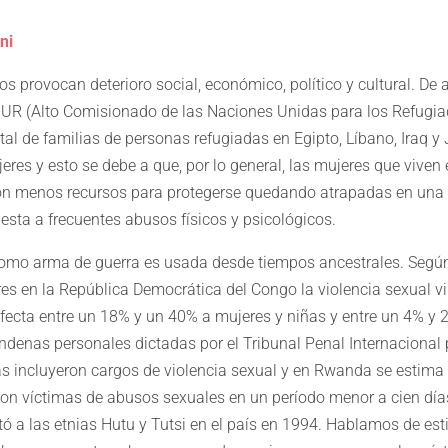
ni
s provocan deterioro social, económico, político y cultural. De a
NUR (Alto Comisionado de las Naciones Unidas para los Refugi
tal de familias de personas refugiadas en Egipto, Líbano, Iraq y
res y esto se debe a que, por lo general, las mujeres que viven
on menos recursos para protegerse quedando atrapadas en una 
esta a frecuentes abusos físicos y psicológicos.
como arma de guerra es usada desde tiempos ancestrales. Según 
es en la República Democrática del Congo la violencia sexual v
fecta entre un 18% y un 40% a mujeres y niñas y entre un 4% y 
ondenas personales dictadas por el Tribunal Penal Internacional
 incluyeron cargos de violencia sexual y en Rwanda se estima 
on víctimas de abusos sexuales en un período menor a cien día
tó a las etnias Hutu y Tutsi en el país en 1994. Hablamos de es