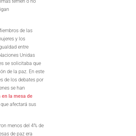
timas temen o no
tigan
Miembros de las
ujeres y los
igualdad entre
 Naciones Unidas
es se solicitaba que
ón de la paz. En este
s de los debates por
ienes se han
la en la mesa de
 que afectará sus
aron menos del 4% de
esas de paz era