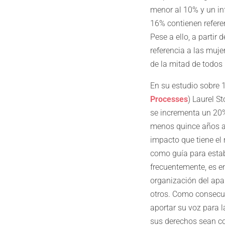
menor al 10% y un in
16% contienen refere
Pese a ello, a partir
referencia a las mu
de la mitad de todos 
En su estudio sobre 
Processes
) Laurel S
se incrementa un 20%
menos quince años as
impacto que tiene el 
como guía para establ
frecuentemente, es en
organización del apa
otros. Como consecue
aportar su voz para 
sus derechos sean co