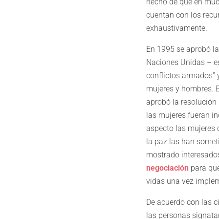
hecho de que en muc
cuentan con los recu
exhaustivamente.
En 1995 se aprobó la
Naciones Unidas – es
conflictos armados” y
mujeres y hombres. E
aprobó la resolución 
las mujeres fueran in
aspecto las mujeres 
la paz las han somet
mostrado interesados
negociación
para que
vidas una vez imple
De acuerdo con las c
las personas signata