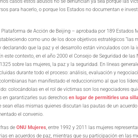
hos casos estos abusos no se denuncian ya sea porque las víc
rsos para hacerlo, o porque los Estados no documentan e inves
 Plataforma de Acción de Beijing – aprobada por 189 Estados 
tableciendo como uno de los doce objetivos estratégicos “las m
 declarando que la paz y el desarrollo están vinculados con la 
n este contexto, en el año 2000 el Consejo de Seguridad de las
1325 sobre las mujeres, la paz y la seguridad. En líneas general
cluidas durante todo el proceso: análisis, evaluación y negociaci
colombianas han manifestado el reduccionismo al que los lídere
ido: colocándolas en el rol de víctimas son los negociadores qu
 en garantizarles sus derechos
en lugar de permitirles una sil
 sean ellas mismas quienes discutan las pautas de un acuerdo
mentado el convenio.
ifras de
ONU Mujeres
, entre 1992 y 2011 las mujeres represent
rias en acuerdos de paz, mientras que su participación en las m