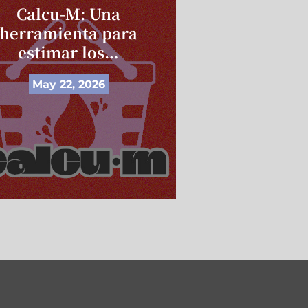
Calcu-M: Una
Yo te creo 
herramienta para
falsas den
estimar los…
May 19, 
May 22, 2026