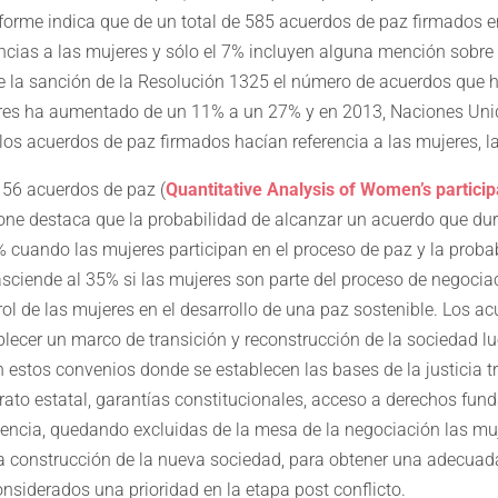
forme indica que de un total de 585 acuerdos de paz firmados en
ncias a las mujeres y sólo el 7% incluyen alguna mención sobre
 de la sanción de la Resolución 1325 el número de acuerdos que 
jeres ha aumentado de un 11% a un 27% y en 2013, Naciones Uni
los acuerdos de paz firmados hacían referencia a las mujeres, la
156 acuerdos de paz (
Quantitative Analysis of Women’s particip
tone destaca que la probabilidad de alcanzar un acuerdo que d
 cuando las mujeres participan en el proceso de paz y la probab
ciende al 35% si las mujeres son parte del proceso de negociació
rol de las mujeres en el desarrollo de una paz sostenible. Los a
ecer un marco de transición y reconstrucción de la sociedad lue
 estos convenios donde se establecen las bases de la justicia tr
rato estatal, garantías constitucionales, acceso a derechos fun
ncia, quedando excluidas de la mesa de la negociación las mu
la construcción de la nueva sociedad, para obtener una adecuada
nsiderados una prioridad en la etapa post conflicto.