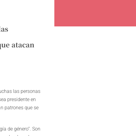
las
que atacan
muchas las personas
sea presidente en
an patrones que se
gía de género”. Son