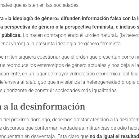
 males que existen en las sociedades.
a «la ideología de género» difunden información falsa con la 
la perspectiva de género o la perspectiva feminista, e incluso 
 públicas.
Lo hacen contraponiendo el «orden natural» (la heter
er al varón) a la presunta ideología de género feminista.
permiten siquiera cuestionar que el orden que presentan como n
que reproduce los estereotipos de género actuales y nos deja a l
ticamente, en un lugar de mayor vulneración económica, política
defensiva al
statu quo
que invisibiliza la heterogeneidad propia
su horizonte de construir sociedades más igualitarias.
 a la desinformación
do del próximo domingo, debemos prestar atención a la desinfor
de discursos que conforman verdaderas militancias de odio hacia
encuentran en desventaja. Está claro que
no da igual el resulta