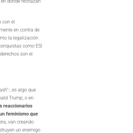
, en donde rechazan
n con el
emente en contra de
mo la legalización
n conquistas como ESI
 derechos son el
sh”-, es algo que
nald Trump, o en
s reaccionarios
 un feminismo que
era, van creando
nstruyen un enemigo