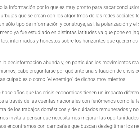
 la información por lo que es muy pronto para sacar conclusio
burbujas que se crean con los algoritmos de las redes sociales 
un sólo tipo de información y construye, así, la polarización y el
meno ya fue estudiado en distintas latitudes ya que pone en jaq
rtos, informados y honestos sobre los horizontes que queremo
 la desinformación abunda y, en particular, los movimientos re
inismos, cabe preguntarse por qué ante una situación de crisis
as culpables o como “el enemigo” de dichos movimientos.
ace años que las crisis económicas tienen un impacto diferen
s a través de las cuentas nacionales con fenómenos como la f
xtra de los trabajos domésticos y de cuidados remunerados y n
d nos invita a pensar que necesitamos mejorar las oportunidades
nos encontramos con campañas que buscan deslegitimar los rec