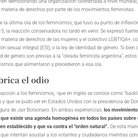
nen demostrando una organización coordinada a nivel mundial
 materia de derechos por parte de los movimientos feministas.
e la última ola de los feminismos, que tuvo su punto de inflexió
 la reacción conservadora no tardó en venir. Se expresó fuert
 materia de derechos de las mujeres y el colectivo LGBTIQA+, co
ión sexual integral (ESI), o la ley de identidad de género. Si bie
dad de género son previas a la “oleada feminista argentina”, estos
vismos que alimentaron y precedieron a esa ola.
rica el odio
reacción a los feminismos, -que en inglés se conoce como “backla
s y que se pudo ver en Estados Unidos con la presidencia de Do
a figura de Jair Bolsonaro. En ambas experiencias,
los movimiento
e que existe una agenda homogénea en todos los países sobre
den establecido y que va contra el “orden natural”.
De esta man
s que intentan asustar a los votantes y ciudadanos mientras co