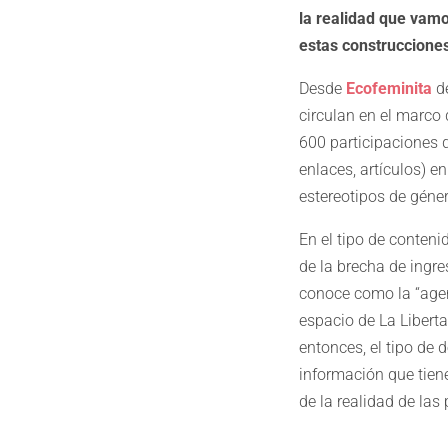
la realidad que vamo
estas construccione
Desde
Ecofeminita
de
circulan en el marco
600 participaciones 
enlaces, artículos) e
estereotipos de géner
En el tipo de conten
de la brecha de ingre
conoce como la “agend
espacio de La Libert
entonces, el tipo de 
información que tiene
de la realidad de l