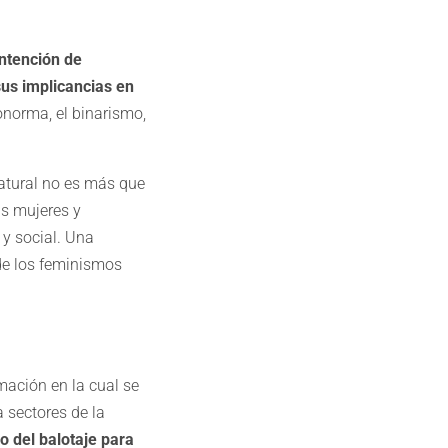
intención de
sus implicancias en
onorma, el binarismo,
atural no es más que
as mujeres y
 y social. Una
 de los feminismos
mación en la cual se
 sectores de la
do del balotaje para