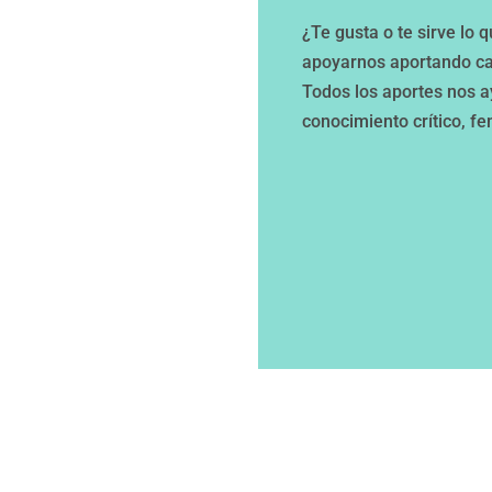
¿Te gusta o te sirve lo
apoyarnos aportando ca
Todos los aportes nos 
conocimiento crítico, fe