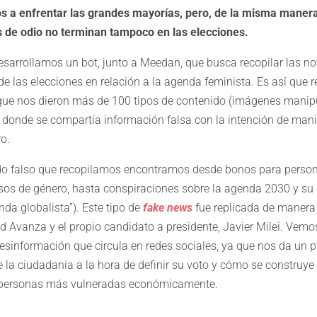
s a enfrentar las grandes mayorías, pero, de la misma manera
s de odio no terminan tampoco en las elecciones.
sarrollamos un bot, junto a Meedan, que busca recopilar las not
 de las elecciones en relación a la agenda feminista. Es así qu
que nos dieron más de 100 tipos de contenido (imágenes manipu
n donde se compartía información falsa con la intención de mani
o.
ido falso que recopilamos encontramos desde bonos para perso
sos de género, hasta conspiraciones sobre la agenda 2030 y su g
a globalista”). Este tipo de
fake news
fue replicada de manera 
ad Avanza y el propio candidato a presidente, Javier Milei. Vem
desinformación que circula en redes sociales, ya que nos da un p
 la ciudadanía a la hora de definir su voto y cómo se construye
as personas más vulneradas económicamente.