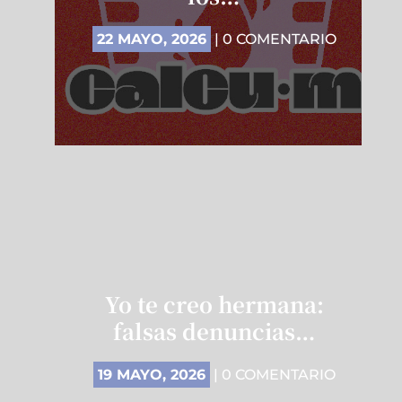
22 MAYO, 2026
| 0 COMENTARIO
Yo te creo hermana:
falsas denuncias…
19 MAYO, 2026
| 0 COMENTARIO