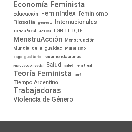
Economía Feminista
FeminIndex
feminismo
Educación
Internacionales
Filosofía
genero
LGBTTTQI+
justiciafiscal
lectura
MenstruAcción
Menstruación
Mundial de la Igualdad
Muralismo
recomendaciones
pago igualitario
Salud
salud menstrual
reproducción social
Teoría Feminista
terf
Tiempo Argentino
Trabajadoras
Violencia de Género