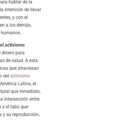
para hablar de la
a intención de llevar
entes, y con el
cen a los demás,
os humanos.
el activismo
e dinero para
as de salud. A esta
licas que atraviesan
do del
activismo
mérica Latina, el
tural que inmediato,
a intersección entre
o y el tabú que
a y su reproducción,