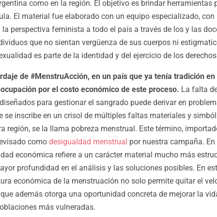
gentina como en la región. El objetivo es brindar herramientas 
la. El material fue elaborado con un equipo especializado, con l
y la perspectiva feminista a todo el país a través de los y las doc
ndividuos que no sientan vergüenza de sus cuerpos ni estigmati
xualidad es parte de la identidad y del ejercicio de los derech
daje de #MenstruAcción, en un país que ya tenía tradición en 
eocupación por el costo económico de este proceso
.
La falta d
diseñados para gestionar el sangrado puede derivar en problem
e se inscribe en un crisol de múltiples faltas materiales y simbó
ra región, se la llama pobreza menstrual. Este término, importa
 revisado como
desigualdad menstrual
por nuestra campaña. En A
dad económica refiere a un carácter material mucho más estruc
yor profundidad en el análisis y las soluciones posibles. En est
ctura económica de la menstruación no solo permite quitar el vel
o que además otorga una oportunidad concreta de mejorar la vid
oblaciones más vulneradas.