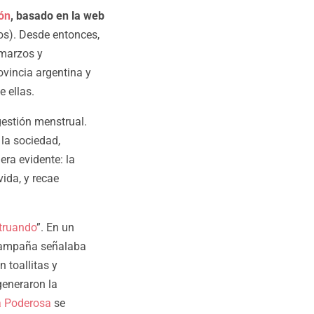
ión
, basado en la web
s). Desde entonces,
 marzos y
ovincia argentina y
e ellas.
gestión menstrual.
 la sociedad,
ra evidente: la
vida, y recae
truando
”. En un
a campaña señalaba
 toallitas y
eneraron la
 Poderosa
se