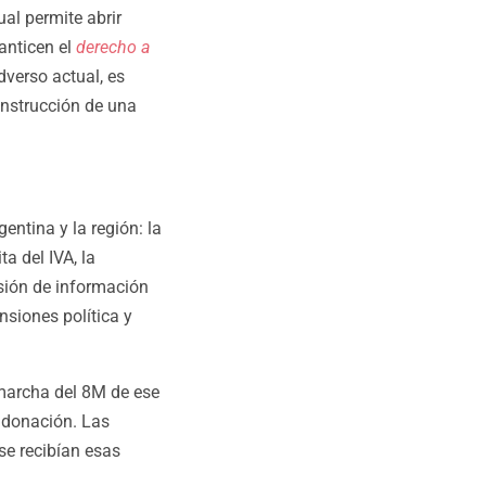
al permite abrir
anticen el
derecho a
dverso actual, es
onstrucción de una
ntina y la región: la
ta del IVA, la
usión de información
nsiones política y
 marcha del 8M de ese
r donación. Las
se recibían esas