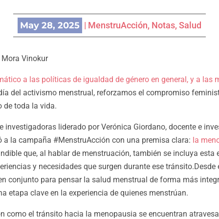
May 28, 2025
|
MenstruAcción
,
Notas
,
Salud
y Mora Vinokur
mático a las políticas de igualdad de género en general, y a las
 día del activismo menstrual, reforzamos el compromiso feminis
o de toda la vida.
e investigadoras liderado por Verónica Giordano, docente e inve
có a la campaña #MenstruAcción con una premisa clara:
la meno
ndible que, al hablar de menstruación, también se incluya esta et
eriencias y necesidades que surgen durante ese tránsito.Desde
n conjunto para pensar la salud menstrual de forma más integr
 etapa clave en la experiencia de quienes menstrúan.
n como el tránsito hacia la menopausia se encuentran atravesa