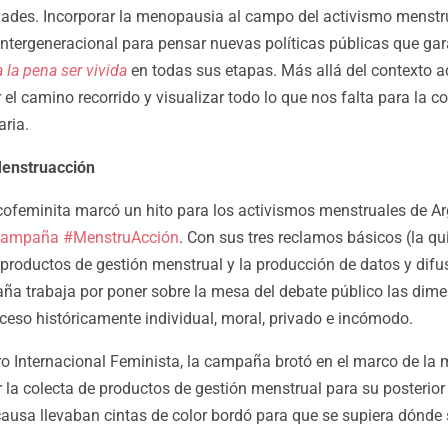
ades. Incorporar la menopausia al campo del activismo menstru
intergeneracional para pensar nuevas políticas públicas que gar
la pena ser vivida
en todas sus etapas. Más allá del contexto a
el camino recorrido y visualizar todo lo que nos falta para la c
aria.
Menstruacción
ofeminita marcó un hito para los activismos menstruales de Arge
campaña #MenstruAcción
. Con sus tres reclamos básicos (la qui
e productos de gestión menstrual y la producción de datos y dif
aña trabaja por poner sobre la mesa del debate público las dime
eso históricamente individual, moral, privado e incómodo.
ro Internacional Feminista, la campaña brotó en el marco de la
 la colecta de productos de gestión menstrual para su posterio
causa llevaban cintas de color bordó para que se supiera dónde 