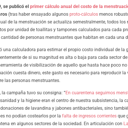
, se publicó el
primer cálculo anual del costo de la menstruac
aros
(tras haber ensayado algunos
proto-cálculos
menos robusto
idual de la menstruación se actualiza semestralmente, todos los
tos por unidad de toallitas y tampones calculados para cada pr
 cantidad de personas menstruantes que habitan en cada una d
 una calculadora para estimar el propio costo individual de la 
ientemente de si su magnitud es alta o baja para cada sector de
rramienta de visibilización de aquello que hasta hace poco no e
ación cuesta dinero, este gasto es necesario para reproducir la 
re las personas menstruantes.
 la campaña tuvo su consigna: “
En cuarentena seguimos mens
 sanidad y la higiene eran el centro de nuestra subsistencia, l
donaciones de lavandina y jabones antibacteriales, sino también
es no podían costearlos por la
falta de ingresos corrientes
que g
tena en algunos sectores de la sociedad. En articulación con
La