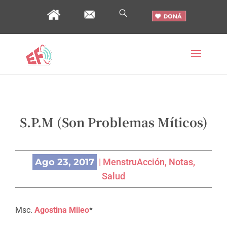
S.P.M (Son Problemas Míticos)
Ago 23, 2017
|
MenstruAcción
,
Notas
,
Salud
Msc.
Agostina Mileo
*