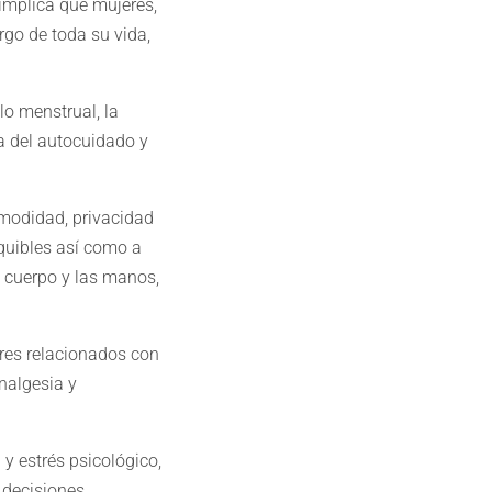
 implica que mujeres,
rgo de toda su vida,
o menstrual, la
a del autocuidado y
omodidad, privacidad
quibles así como a
l cuerpo y las manos,
res relacionados con
nalgesia y
 y estrés psicológico,
 decisiones