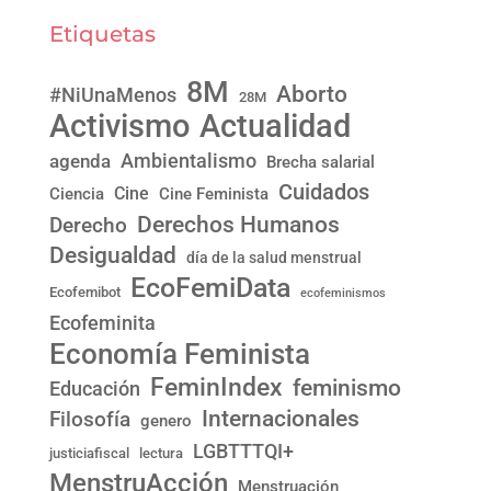
Etiquetas
8M
Aborto
#NiUnaMenos
28M
Activismo
Actualidad
Ambientalismo
agenda
Brecha salarial
Cuidados
Cine
Ciencia
Cine Feminista
Derechos Humanos
Derecho
Desigualdad
día de la salud menstrual
EcoFemiData
Ecofemibot
ecofeminismos
Ecofeminita
Economía Feminista
FeminIndex
feminismo
Educación
Internacionales
Filosofía
genero
LGBTTTQI+
justiciafiscal
lectura
MenstruAcción
Menstruación