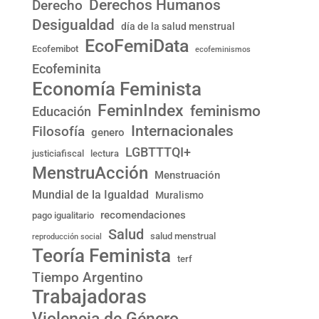
Derechos Humanos
Derecho
Desigualdad
día de la salud menstrual
EcoFemiData
Ecofemibot
ecofeminismos
Ecofeminita
Economía Feminista
FeminIndex
feminismo
Educación
Internacionales
Filosofía
genero
LGBTTTQI+
justiciafiscal
lectura
MenstruAcción
Menstruación
Mundial de la Igualdad
Muralismo
recomendaciones
pago igualitario
Salud
salud menstrual
reproducción social
Teoría Feminista
terf
Tiempo Argentino
Trabajadoras
Violencia de Género