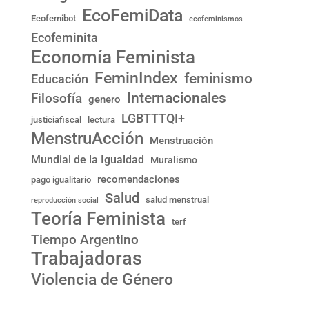
EcoFemiData
Ecofemibot
ecofeminismos
Ecofeminita
Economía Feminista
FeminIndex
feminismo
Educación
Internacionales
Filosofía
genero
LGBTTTQI+
justiciafiscal
lectura
MenstruAcción
Menstruación
Mundial de la Igualdad
Muralismo
recomendaciones
pago igualitario
Salud
salud menstrual
reproducción social
Teoría Feminista
terf
Tiempo Argentino
Trabajadoras
Violencia de Género