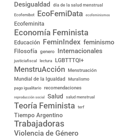
Desigualdad
día de la salud menstrual
EcoFemiData
Ecofemibot
ecofeminismos
Ecofeminita
Economía Feminista
FeminIndex
feminismo
Educación
Internacionales
Filosofía
genero
LGBTTTQI+
justiciafiscal
lectura
MenstruAcción
Menstruación
Mundial de la Igualdad
Muralismo
recomendaciones
pago igualitario
Salud
salud menstrual
reproducción social
Teoría Feminista
terf
Tiempo Argentino
Trabajadoras
Violencia de Género