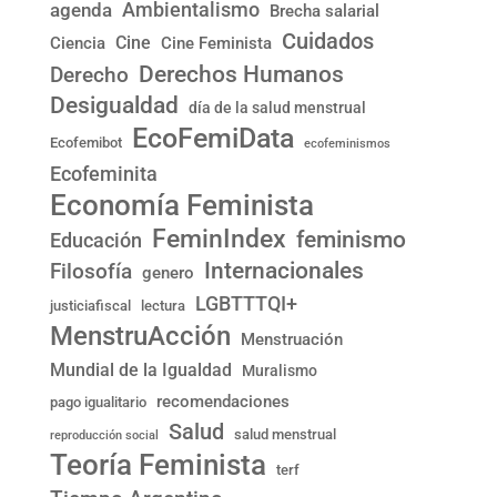
Ambientalismo
agenda
Brecha salarial
Cuidados
Cine
Ciencia
Cine Feminista
Derechos Humanos
Derecho
Desigualdad
día de la salud menstrual
EcoFemiData
Ecofemibot
ecofeminismos
Ecofeminita
Economía Feminista
FeminIndex
feminismo
Educación
Internacionales
Filosofía
genero
LGBTTTQI+
justiciafiscal
lectura
MenstruAcción
Menstruación
Mundial de la Igualdad
Muralismo
recomendaciones
pago igualitario
Salud
salud menstrual
reproducción social
Teoría Feminista
terf