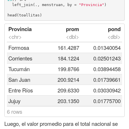
  left_join(., menstruan, by = 
"Provincia"
)

head(toallitas)
Provincia
prom
pond
<chr>
<dbl>
<dbl>
Formosa
161.4287
0.01340054
Corrientes
184.1224
0.02501243
Tucumán
199.8766
0.03894458
San Juan
200.9214
0.01739661
Entre Ríos
209.6330
0.03030942
Jujuy
203.1350
0.01775700
6 rows
Luego, el valor promedio para el total nacional se