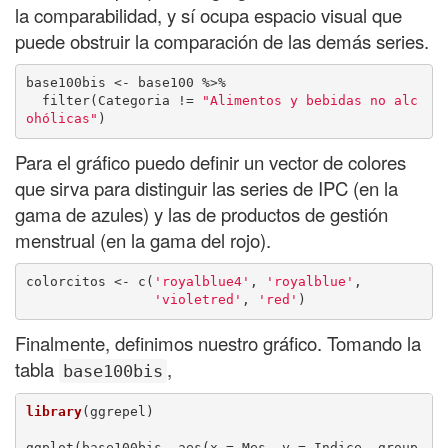
la comparabilidad, y sí ocupa espacio visual que
puede obstruir la comparación de las demás series.
base100bis <- base100 %>% 

  filter(Categoria != 
"Alimentos y bebidas no alc
ohólicas"
)
Para el gráfico puedo definir un vector de colores
que sirva para distinguir las series de IPC (en la
gama de azules) y las de productos de gestión
menstrual (en la gama del rojo).
colorcitos <- c(
'royalblue4'
, 
'royalblue'
, 

'violetred'
, 
'red'
)
Finalmente, definimos nuestro gráfico. Tomando la
tabla
,
base100bis
library
(ggrepel)

ggplot(base100bis, aes(x = Mes, y = Indice, group 