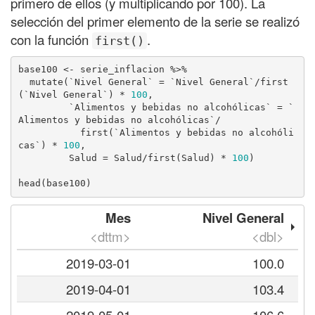
primero de ellos (y multiplicando por 100). La
selección del primer elemento de la serie se realizó
con la función
.
first()
base100 <- serie_inflacion %>% 

  mutate(`Nivel General` = `Nivel General`/first
(`Nivel General`) * 
100
,

         `Alimentos y bebidas no alcohólicas` = `
Alimentos y bebidas no alcohólicas`/

           first(`Alimentos y bebidas no alcohóli
cas`) * 
100
,

         Salud = Salud/first(Salud) * 
100
)

head(base100)
Mes
Nivel General
<dttm>
<dbl>
2019-03-01
100.0
2019-04-01
103.4
2019-05-01
106.6