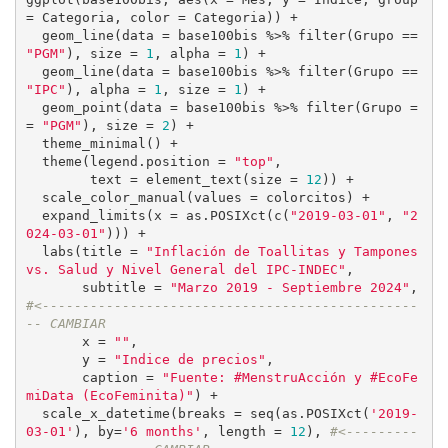
= Categoria, color = Categoria)) +

  geom_line(data = base100bis %>% filter(Grupo == 
"PGM"
), size = 
1
, alpha = 
1
) +

  geom_line(data = base100bis %>% filter(Grupo == 
"IPC"
), alpha = 
1
, size = 
1
) +

  geom_point(data = base100bis %>% filter(Grupo =
= 
"PGM"
), size = 
2
) +

  theme_minimal() +

  theme(legend.position = 
"top"
,

        text = element_text(size = 
12
)) +

  scale_color_manual(values = colorcitos) +

  expand_limits(x = as.POSIXct(c(
"2019-03-01"
, 
"2
024-03-01"
))) + 

  labs(title = 
"Inflación de Toallitas y Tampones 
vs. Salud y Nivel General del IPC-INDEC"
,

       subtitle = 
"Marzo 2019 - Septiembre 2024"
, 
#<-----------------------------------------------
-- CAMBIAR
       x = 
""
,

       y = 
"Indice de precios"
,

       caption = 
"Fuente: #MenstruAcción y #EcoFe
miData (EcoFeminita)"
) +

  scale_x_datetime(breaks = seq(as.POSIXct(
'2019-
03-01'
), by=
'6 months'
, length = 
12
), 
#<---------