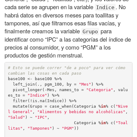
cada serie se agrupen en la variable
. No
Indice
habrá datos en diversos meses para toallitas y
tampones, así que filtramos esas filas vacías, y
finalmente creamos la variable
para
Grupo
identificar como “IPC” a las categorías del índice de
precios al consumidor, y como “PGM” a los
productos de gestión menstrual.
# Esto se puede correr "de a poco" para ver cómo 
cambian las cosas en cada paso
base100 <- base100 %>% 

  left_join(., pgm_100, by = 
"Mes"
) %>% 

  pivot_longer(-Mes, names_to = 
"Categoria"
, valu
es_to = 
"Indice"
) %>% 

  filter(!is.na(Indice)) %>% 

  mutate(Grupo = case_when(Categoria %
in
% c(
"Nive
l General"
, 
"Alimentos y bebidas no alcohólicas"
, 
"Salud"
) ~ 
"IPC"
,

                           Categoria %
in
% c(
"Toal
litas"
, 
"Tampones"
) ~ 
"PGM"
))
