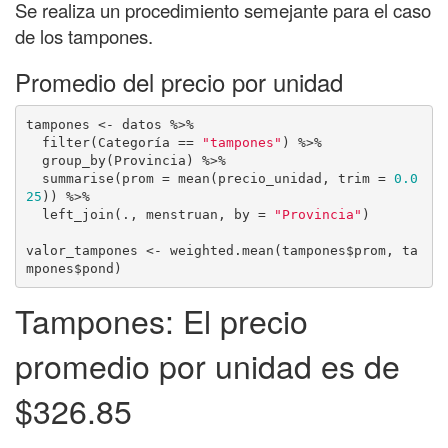
Se realiza un procedimiento semejante para el caso
de los tampones.
Promedio del precio por unidad
tampones <- datos %>% 

  filter(Categoría == 
"tampones"
) %>%

  group_by(Provincia) %>% 

  summarise(prom = mean(precio_unidad, trim = 
0.0
25
)) %>% 

  left_join(., menstruan, by = 
"Provincia"
)

valor_tampones <- weighted.mean(tampones$prom, ta
mpones$pond)
Tampones: El precio
promedio por unidad es de
$326.85