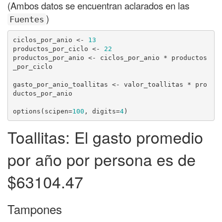
(Ambos datos se encuentran aclarados en las
)
Fuentes
ciclos_por_anio <- 
13
productos_por_ciclo <- 
22
productos_por_anio <- ciclos_por_anio * productos
_por_ciclo

gasto_por_anio_toallitas <- valor_toallitas * pro
ductos_por_anio

options(scipen=
100
, digits=
4
)
Toallitas: El gasto promedio
por año por persona es de
$63104.47
Tampones