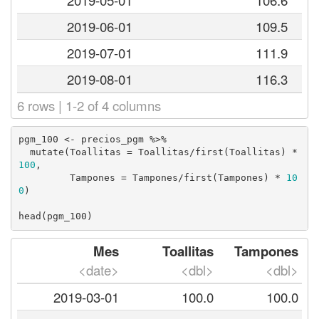
2019-06-01
109.5
2019-07-01
111.9
2019-08-01
116.3
6 rows | 1-2 of 4 columns
pgm_100 <- precios_pgm %>% 

  mutate(Toallitas = Toallitas/first(Toallitas) * 
100
,

         Tampones = Tampones/first(Tampones) * 
10
0
)

head(pgm_100)
Mes
Toallitas
Tampones
<date>
<dbl>
<dbl>
2019-03-01
100.0
100.0