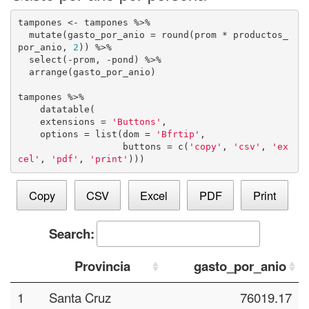
tampones <- tampones %>% 

  mutate(gasto_por_anio = round(prom * productos_
por_anio, 
2
)) %>% 

  select(-prom, -pond) %>% 

  arrange(gasto_por_anio)

tampones %>% 

    datatable(

    extensions = 
'Buttons'
, 

    options = list(dom = 
'Bfrtip'
, 

                   buttons = c(
'copy'
, 
'csv'
, 
'ex
cel'
, 
'pdf'
, 
'print'
)))
Copy
CSV
Excel
PDF
Print
Search:
Provincia
gasto_por_anio
1
Santa Cruz
76019.17