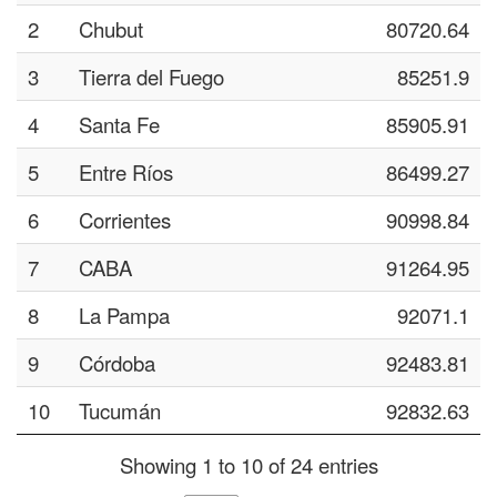
2
Chubut
80720.64
3
Tierra del Fuego
85251.9
4
Santa Fe
85905.91
5
Entre Ríos
86499.27
6
Corrientes
90998.84
7
CABA
91264.95
8
La Pampa
92071.1
9
Córdoba
92483.81
10
Tucumán
92832.63
Showing 1 to 10 of 24 entries