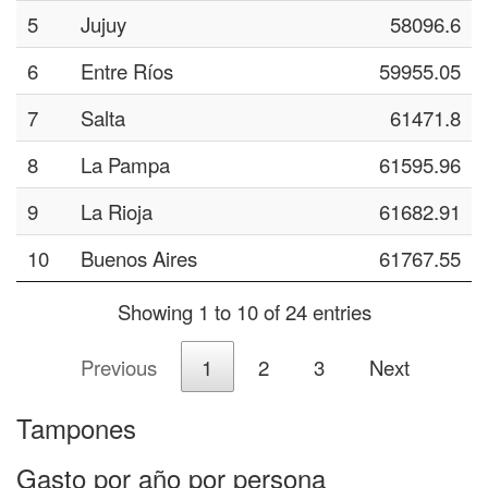
5
Jujuy
58096.6
6
Entre Ríos
59955.05
7
Salta
61471.8
8
La Pampa
61595.96
9
La Rioja
61682.91
10
Buenos Aires
61767.55
Showing 1 to 10 of 24 entries
Previous
1
2
3
Next
Tampones
Gasto por año por persona