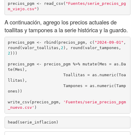
precios_pgm <- read_csv(
"Fuentes/serie_precios_pg
m_viejo.csv"
)
A continuación, agrego los precios actuales de
toallitas y tampones a la serie histórica y la guardo.
precios_pgm <- rbind(precios_pgm, c(
"2024-09-01"
, 
round(valor_toallitas,
2
), round(valor_tampones,
2
)))

precios_pgm <- precios_pgm %>% mutate(Mes = as.Da
te(Mes),

                       Toallitas = as.numeric(Toa
llitas),

                       Tampones = as.numeric(Tamp
ones))

write_csv(precios_pgm, 
'Fuentes/serie_precios_pgm
_nuevo.csv'
)
head(serie_inflacion)