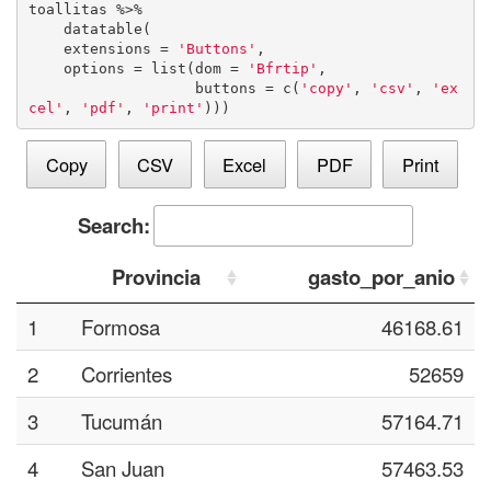
toallitas %>%

    datatable(

    extensions = 
'Buttons'
, 

    options = list(dom = 
'Bfrtip'
, 

                   buttons = c(
'copy'
, 
'csv'
, 
'ex
cel'
, 
'pdf'
, 
'print'
)))
Copy
CSV
Excel
PDF
Print
Search:
Provincia
gasto_por_anio
1
Formosa
46168.61
2
Corrientes
52659
3
Tucumán
57164.71
4
San Juan
57463.53